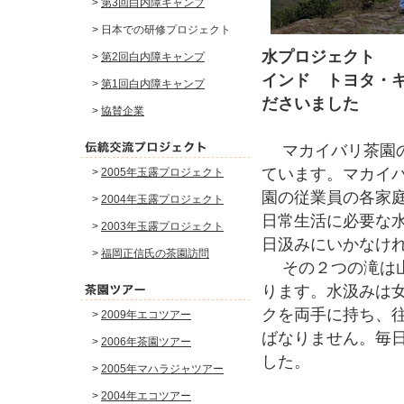
>
第3回白内障キャンプ
> 日本での研修プロジェクト
水プロジェクト
>
第2回白内障キャンプ
インド トヨタ・
>
第1回白内障キャンプ
ださいました
>
協賛企業
マカイバリ茶園の
ています。マカイ
>
2005年玉露プロジェクト
園の従業員の各家
>
2004年玉露プロジェクト
日常生活に必要な
>
2003年玉露プロジェクト
日汲みにいかなけ
>
福岡正信氏の茶園訪問
その２つの滝は山
ります。水汲みは
クを両手に持ち、
>
2009年エコツアー
ばなりません。毎
>
2006年茶園ツアー
した。
>
2005年マハラジャツアー
>
2004年エコツアー