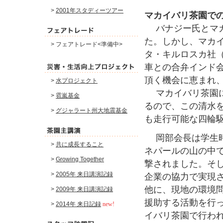
>
2001年スタディーツアー
マカイバリ茶園で
バナジー氏とマカ
た。しかし、マカ
> フェアトレード<準備中>
タ・キルロスカ社（TO
車との合弁インド
頂く機会に恵まれ
>
水プロジェクト
マカイバリ茶園に
>
雹嵐基金
るので、この清水
>
グジャラート州大地震基金
も走行可能な四輪
岡部会長は学生時
>
共に成長すること
ネパールの山の中
>
Growing Together
撃されました。そ
>
2005年 来日講演記録
企業の協力で実現
他に、現地の環境
>
2009年 来日講演記録
援助する活動を行
>
2014年 来日記録
new!
イバリ茶園で行わ