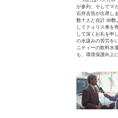
が参列、そしてマ
石井吉浩が出席し
数十人と合計 30
してクォリス車を
して深くお礼を申
の水汲みの苦労を
ニティーの飲料水
も、環境保護向上