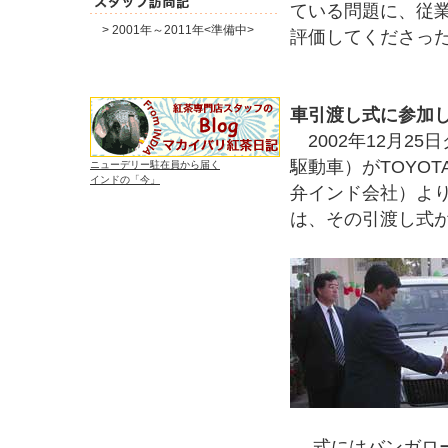
ている問題に、従
> 2001年～2011年<準備中>
評価してくださっ
車引渡し式に参加
2002年12月2
駆動車）がTOYOTA
ニューデリー駐在員から届く
インドの「今」
弁インド会社）より
は、その引渡し式
式にはバンガロー