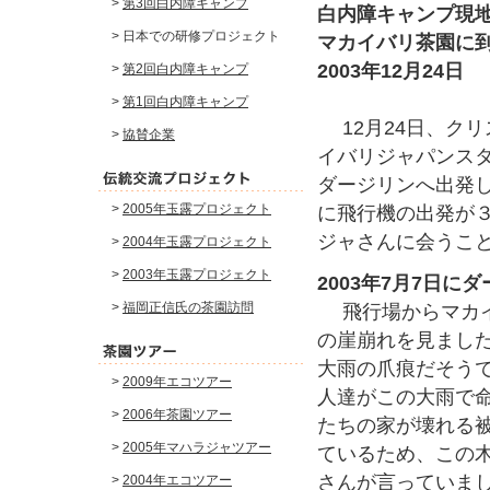
>
第3回白内障キャンプ
白内障キャンプ
> 日本での研修プロジェクト
マカイバリ茶園に
2003年12月24日
>
第2回白内障キャンプ
>
第1回白内障キャンプ
12月24日、クリ
>
協賛企業
イバリジャパンス
ダージリンへ出発
>
2005年玉露プロジェクト
に飛行機の出発が
ジャさんに会うこ
>
2004年玉露プロジェクト
>
2003年玉露プロジェクト
2003年7月7日
>
福岡正信氏の茶園訪問
飛行場からマカイ
の崖崩れを見まし
大雨の爪痕だそうで
>
2009年エコツアー
人達がこの大雨で
>
2006年茶園ツアー
たちの家が壊れる
>
2005年マハラジャツアー
ているため、この
さんが言っていま
>
2004年エコツアー