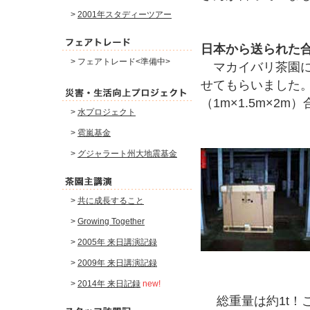
>
2001年スタディーツアー
日本から送られた合
> フェアトレード<準備中>
マカイバリ茶園に
せてもらいました。目
（1m×1.5m×2
>
水プロジェクト
>
雹嵐基金
>
グジャラート州大地震基金
>
共に成長すること
>
Growing Together
>
2005年 来日講演記録
>
2009年 来日講演記録
>
2014年 来日記録
new!
総重量は約1t！