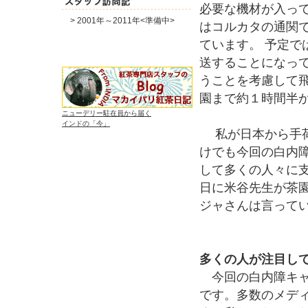
必要な機材が入っ
> 2001年～2011年<準備中>
はコルカタの通関
ています。 予定で
送することになっ
うことを考慮して
園まで約１時間半
ニューデリー駐在員から届く
インドの「今」
私が日本から手荷
けでも今回の白内
して多くの人々に支
日に米谷先生が茶
ジャさんは言って
多くの人が注目し
今回の白内障キャ
です。多数のメデ