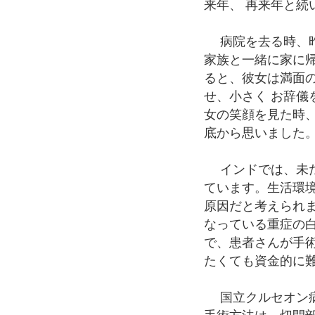
来年、 再来年と
病院を去る時、昨
家族と一緒に家に
ると、彼女は満面
せ、小さく お辞儀
女の笑顔を見た時
底から思いまし
インドでは、未だ
ています。生活環
原因だと考えられ
なっている重症の
で、患者さんが手
たくても資金的に
国立クルセオン病