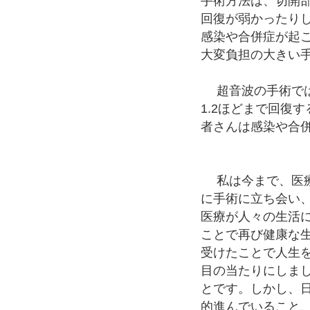
手術方法は、切開
回復が弱かったり
感染や合併症が起
大変負担の大きい
超音波の手術では
1.2ほどまで回復
者さんは感染や合
私は今まで、医療
に手術に立ち会い
医療が人々の生活
ことで再び健康な
受けたことで人生
目の当たりにしま
とです。しかし、
的進んでいること