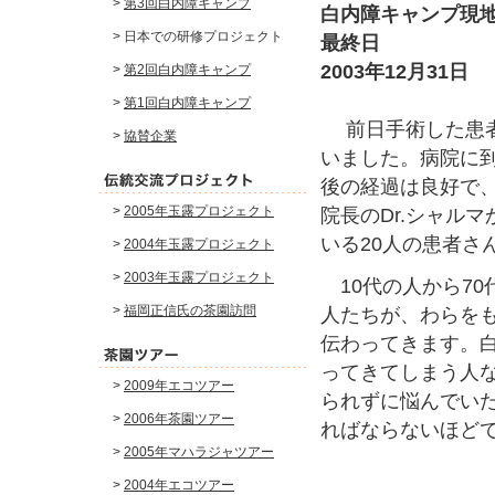
>
第3回白内障キャンプ
白内障キャンプ
> 日本での研修プロジェクト
最終日
2003年12月31日
>
第2回白内障キャンプ
>
第1回白内障キャンプ
前日手術した患者
>
協賛企業
いました。病院に
後の経過は良好で、
>
2005年玉露プロジェクト
院長のDr.シャル
いる20人の患者
>
2004年玉露プロジェクト
>
2003年玉露プロジェクト
10代の人から70
>
福岡正信氏の茶園訪問
人たちが、わらを
伝わってきます。
ってきてしまう人
>
2009年エコツアー
られずに悩んでい
>
2006年茶園ツアー
ればならないほど
>
2005年マハラジャツアー
>
2004年エコツアー