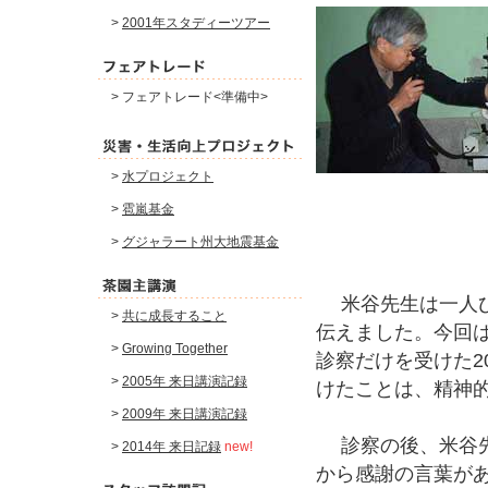
>
2001年スタディーツアー
> フェアトレード<準備中>
>
水プロジェクト
>
雹嵐基金
>
グジャラート州大地震基金
米谷先生は一人ひ
>
共に成長すること
伝えました。今回は
>
Growing Together
診察だけを受けた2
>
2005年 来日講演記録
けたことは、精神
>
2009年 来日講演記録
診察の後、米谷先
>
2014年 来日記録
new!
から感謝の言葉が