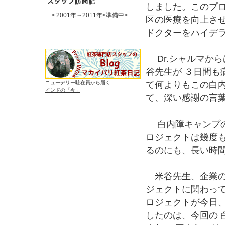
しました。このプ
> 2001年～2011年<準備中>
区の医療を向上させ
ドクターをハイデ
Dr.シャルマから
谷先生が ３日間も
ニューデリー駐在員から届く
て何よりもこの白
インドの「今」
て、深い感謝の言
白内障キャンプの
ロジェクトは幾度
るのにも、長い時
米谷先生、企業の
ジェクトに関わっ
ロジェクトが今日
したのは、今回の 